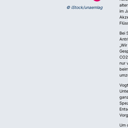
alte
© iStock/unaemlag
im J
Akze
Flüs
Bei 
Antr
„Wir
Gesp
CO2-
nur 
beim
umzu
Vogt
Unte
ganz
Spez
Ents
Vorg
Um d