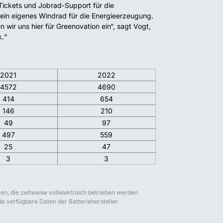
ickets und Jobrad-Support für die
 ein eigenes Windrad für die Energieerzeugung.
wir uns hier für Greenovation ein“, sagt Vogt,
k.“
2021
2022
4572
4690
414
654
146
210
49
97
497
559
25
47
3
3
ien, die zeitweise vollelektrisch betrieben werden
da verfügbare Daten der Batteriehersteller