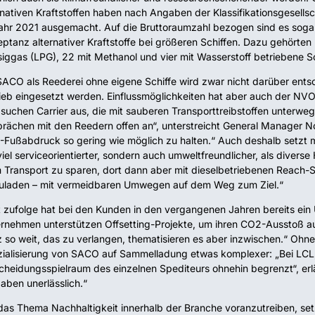
rnativen Kraftstoffen haben nach Angaben der Klassifikationsgesellsc
ahr 2021 ausgemacht. Auf die Bruttoraumzahl bezogen sind es sogar 
ptanz alternativer Kraftstoffe bei größeren Schiffen. Dazu gehörten
siggas (LPG), 22 mit Methanol und vier mit Wasserstoff betriebene Sc
SACO als Reederei ohne eigene Schiffe wird zwar nicht darüber ents
ieb eingesetzt werden. Einflussmöglichkeiten hat aber auch der N
 suchen Carrier aus, die mit sauberen Transporttreibstoffen unterwe
rächen mit den Reedern offen an“, unterstreicht General Manager N
Fußabdruck so gering wie möglich zu halten.“ Auch deshalb setzt ma
viel serviceorientierter, sondern auch umweltfreundlicher, als diver
 Transport zu sparen, dort dann aber mit dieselbetriebenen Reach-
laden – mit vermeidbaren Umwegen auf dem Weg zum Ziel.“
 zufolge hat bei den Kunden in den vergangenen Jahren bereits ei
rnehmen unterstützen Offsetting-Projekte, um ihren CO2-Ausstoß au
 so weit, das zu verlangen, thematisieren es aber inzwischen.“ Ohn
ialisierung von SACO auf Sammelladung etwas komplexer: „Bei LCL, 
cheidungsspielraum des einzelnen Spediteurs ohnehin begrenzt“, erlä
aben unerlässlich.“
as Thema Nachhaltigkeit innerhalb der Branche voranzutreiben, set