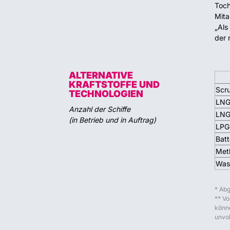
Toch
Mita
„Als
der 
ALTERNATIVE
KRAFTSTOFFE UND
Scr
TECHNOLOGIEN
LNG
Anzahl der Schiffe
LNG
(in Betrieb und in Auftrag)
LPG
Batt
Met
Wass
* Abg
** Vo
könne
unvol