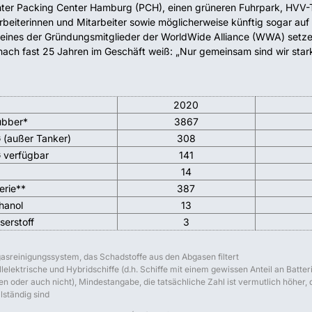
ter Packing Center Hamburg (PCH), einen grüneren Fuhrpark, HVV-T
rbeiterinnen und Mitarbeiter sowie möglicherweise künftig sogar auf
 eines der Gründungsmitglieder der WorldWide Alliance (WWA) setzen 
nach fast 25 Jahren im Geschäft weiß: „Nur gemeinsam sind wir star
2020
ubber*
3867
 (außer Tanker)
308
 verfügbar
141
14
erie**
387
hanol
13
erstoff
3
asreinigungssystem, das Schadstoffe aus den Abgasen filtert
llelektrische und Hybridschiffe (d.h. Schiffe mit einem gewissen Anteil an Batter
n oder auch nicht), Mindestangabe, die tatsächliche Zahl ist vermutlich höher, 
lständig sind