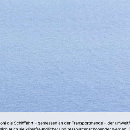
hl die Schifffahrt – gemessen an der Transportmenge – der umweltfre
rlich auch sie klimafreundlicher und ressourcenschonender werden. Ge