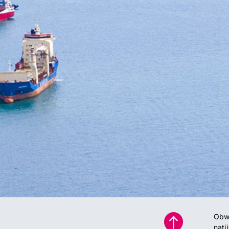

Obwo
natü