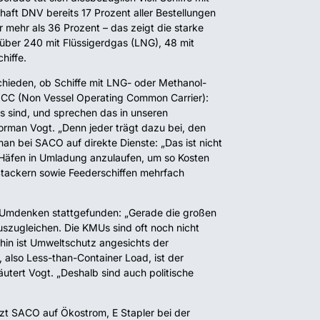
haft DNV bereits 17 Prozent aller Bestellungen
mehr als 36 Prozent – das zeigt die starke
 über 240 mit Flüssigerdgas (LNG), 48 mit
hiffe.
chieden, ob Schiffe mit LNG- oder Methanol-
VOCC (Non Vessel Operating Common Carrier):
gs sind, und sprechen das in unseren
orman Vogt. „Denn jeder trägt dazu bei, den
n bei SACO auf direkte Dienste: „Das ist nicht
se Häfen in Umladung anzulaufen, um so Kosten
Stackern sowie Feederschiffen mehrfach
n Umdenken stattgefunden: „Gerade die großen
szugleichen. Die KMUs sind oft noch nicht
ehin ist Umweltschutz angesichts der
also Less-than-Container Load, ist der
utert Vogt. „Deshalb sind auch politische
zt SACO auf Ökostrom, E Stapler bei der