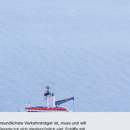
undlichste Verkehrsträger ist, muss und will
rade tut sich diesbezüglich viel: Schiffe mit